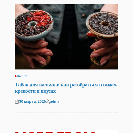
РАЗНОЕ
POSTED
IN
Табак для кальяна: как разобраться в видах,
крепости и вкусах
30 марта, 2026
admin
Posted
Posted
on
by