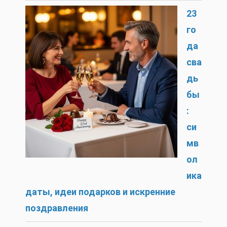
23
го
да
сва
дь
бы
:
си
мв
ол
ика
даты, идеи подарков и искренние
поздравления