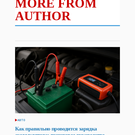
MORE FROM
AUTHOR
АВТО
POSTED
IN
Как правильно проводится зарядка
аккумулятора: пошаговое руководство