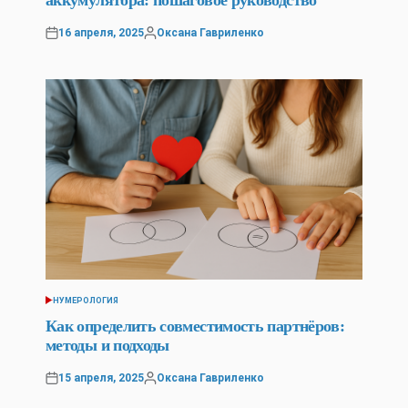
16 апреля, 2025
Оксана Гавриленко
Posted
Posted
on
by
НУМЕРОЛОГИЯ
POSTED
IN
Как определить совместимость партнёров:
методы и подходы
15 апреля, 2025
Оксана Гавриленко
Posted
Posted
on
by