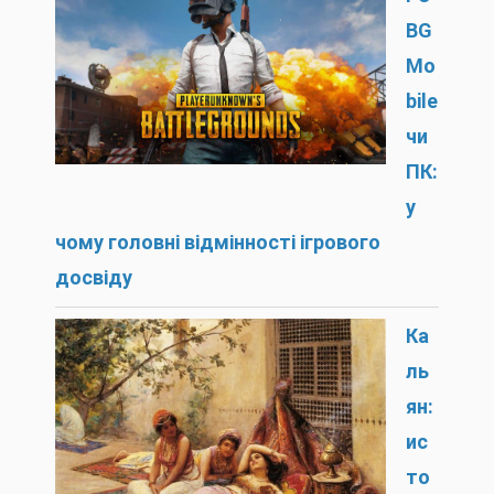
BG
Mo
bile
чи
ПК:
у
чому головні відмінності ігрового
досвіду
Ка
ль
ян:
ис
то