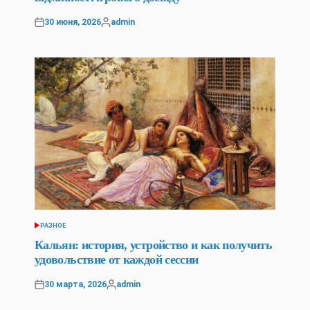
30 июня, 2026
admin
Posted
Posted
on
by
РАЗНОЕ
POSTED
IN
Кальян: история, устройство и как получить
удовольствие от каждой сессии
30 марта, 2026
admin
Posted
Posted
on
by