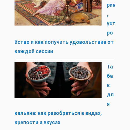
рия
,
уст
ро
йство и как получить удовольствие от
каждой сессии
Та
ба
к
дл
я
кальяна: как разобраться в видах,
крепости и вкусах