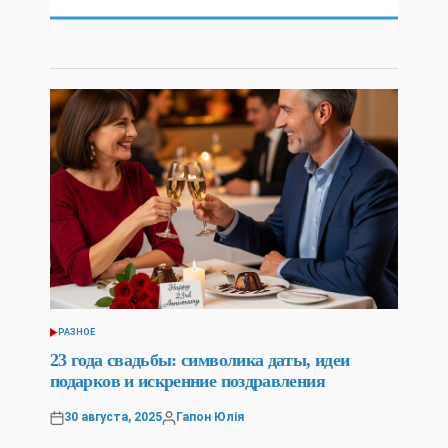
РАЗНОЕ
POSTED
IN
23 года свадьбы: символика даты, идеи
подарков и искренние поздравления
30 августа, 2025
Гапон Юлія
Posted
Posted
on
by