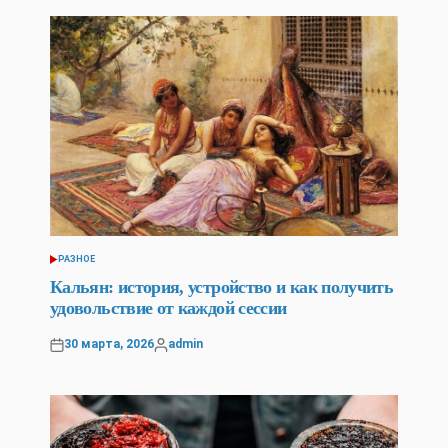
РАЗНОЕ
POSTED
IN
Кальян: история, устройство и как получить
удовольствие от каждой сессии
30 марта, 2026
admin
Posted
Posted
on
by