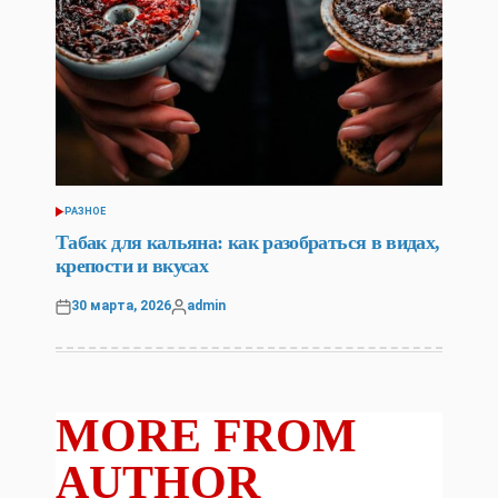
РАЗНОЕ
POSTED
IN
Табак для кальяна: как разобраться в видах,
крепости и вкусах
30 марта, 2026
admin
Posted
Posted
on
by
MORE FROM
AUTHOR