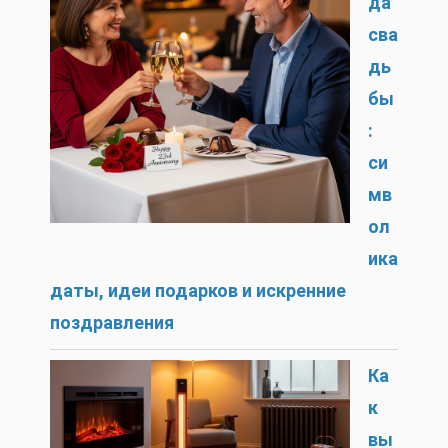
да
сва
дь
бы
:
си
мв
ол
ика
даты, идеи подарков и искренние
поздравления
Ка
к
вы