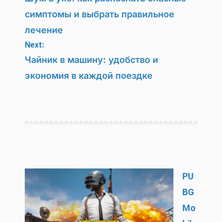
по
симптомы и выбрать правильное
записям
лечение
Next:
Чайник в машину: удобство и
экономия в каждой поездке
PU
BG
Mo