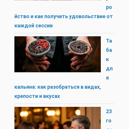
ро
йство и как получить удовольствие от
каждой сессии
Та
ба
к
дл
я
кальяна: как разобраться в видах,
крепости и вкусах
23
го