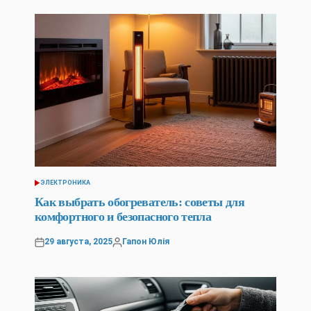
ЭЛЕКТРОНИКА
POSTED
IN
Как выбрать обогреватель: советы для
комфортного и безопасного тепла
29 августа, 2025
Гапон Юлія
Posted
Posted
on
by