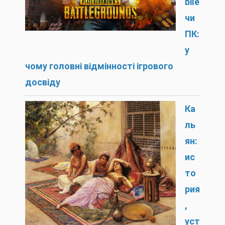
bile
чи
ПК:
у
чому головні відмінності ігрового
досвіду
Ка
ль
ян:
ис
то
рия
,
уст