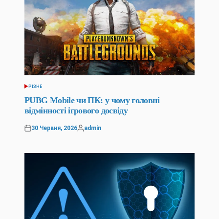
РІЗНЕ
ОПУБЛІКУВАТИ
У
PUBG Mobile чи ПК: у чому головні
відмінності ігрового досвіду
30 Червня, 2026
admin
Оприлюднено
Опубліковано