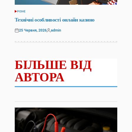
РІЗНЕ
ОПУБЛІКУВАТИ
У
Технічні особливості онлайн казино
25 Червня, 2026
admin
Оприлюднено
Опубліковано
БІЛЬШЕ ВІД
АВТОРА