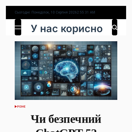
Перейти
Сьогодні: Понеділок, 10 Серпня 2026
2
:
55
:
32
AM
до
У нас корисно
вмісту
РІЗНЕ
ОПУБЛІКУВАТИ
У
Чи безпечний