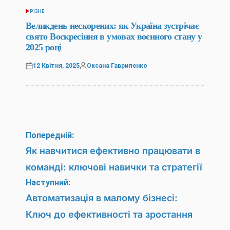
РІЗНЕ
ОПУБЛІКУВАТИ
У
Великдень нескорених: як Україна зустрічає
свято Воскресіння в умовах воєнного стану у
2025 році
12 Квітня, 2025
Оксана Гавриленко
Оприлюднено
Опубліковано
Навігація
Попередній:
записів
Як навчитися ефективно працювати в
команді: ключові навички та стратегії
Наступний:
Автоматизація в малому бізнесі:
Ключ до ефективності та зростання