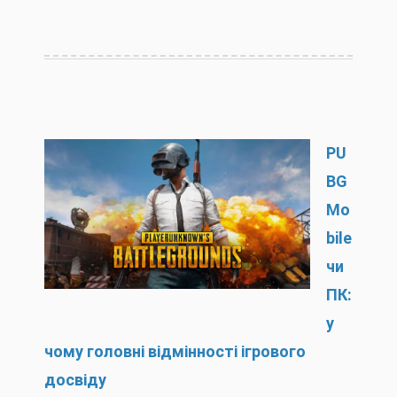
PU
BG
Mo
bile
чи
ПК:
у
чому головні відмінності ігрового
досвіду