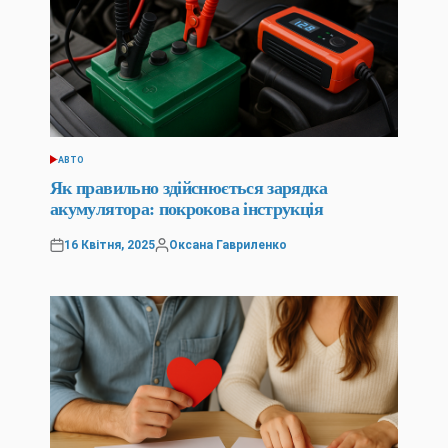
АВТО
ОПУБЛІКУВАТИ
У
Як правильно здійснюється зарядка
акумулятора: покрокова інструкція
16 Квітня, 2025
Оксана Гавриленко
Оприлюднено
Опубліковано