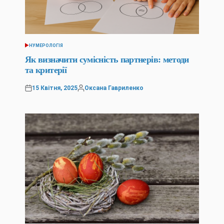
НУМЕРОЛОГІЯ
ОПУБЛІКУВАТИ
У
Як визначити сумісність партнерів: методи
та критерії
15 Квітня, 2025
Оксана Гавриленко
Оприлюднено
Опубліковано