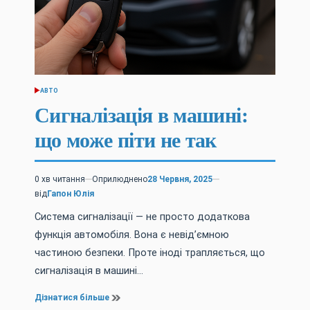
АВТО
ОПУБЛІКУВАТИ
У
Сигналізація в машині:
що може піти не так
0 хв читання
Оприлюднено
28 Червня, 2025
Орієнтовний
від
Гапон Юлія
час
читання
Система сигналізації — не просто додаткова
функція автомобіля. Вона є невід’ємною
частиною безпеки. Проте іноді трапляється, що
сигналізація в машині…
Дізнатися більше