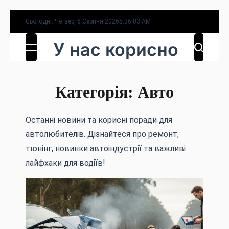
Перейти
Сьогодні: Четвер, 6 Серпня 2026
5
:
36
:
04
AM
до
У нас корисно
вмісту
Категорія:
Авто
Останні новини та корисні поради для
автолюбителів. Дізнайтеся про ремонт,
тюнінг, новинки автоіндустрії та важливі
лайфхаки для водіїв!