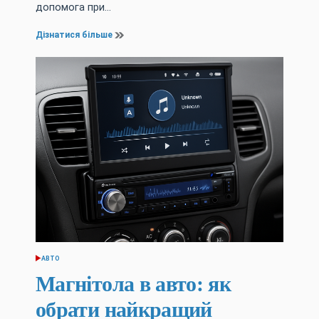
допомога при…
Дізнатися більше
АВТО
ОПУБЛІКУВАТИ
У
Магнітола в авто: як
обрати найкращий