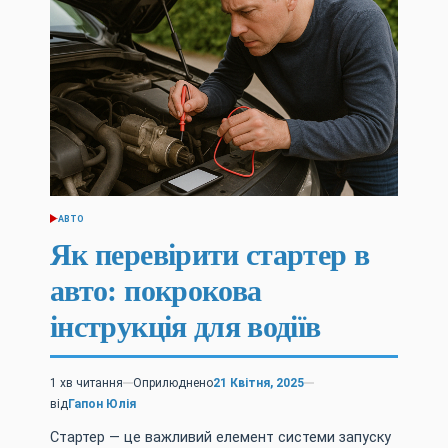
АВТО
ОПУБЛІКУВАТИ
У
Як перевірити стартер в
авто: покрокова
інструкція для водіїв
1 хв читання
Оприлюднено
21 Квітня, 2025
Орієнтовний
від
Гапон Юлія
час
читання
Стартер — це важливий елемент системи запуску