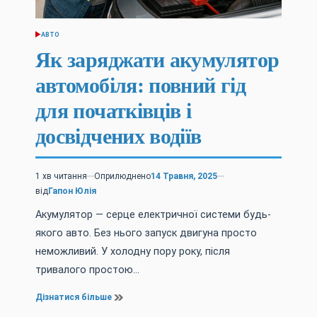
АВТО
ОПУБЛІКУВАТИ
У
Як заряджати акумулятор
автомобіля: повний гід
для початківців і
досвідчених водіїв
1 хв читання
Оприлюднено
14 Травня, 2025
Орієнтовний
від
Гапон Юлія
час
читання
Акумулятор — серце електричної системи будь-
якого авто. Без нього запуск двигуна просто
неможливий. У холодну пору року, після
тривалого простою…
Дізнатися більше