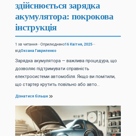
здійснюється зарядка
акумулятора: покрокова
інструкція
1 хв читання
Оприлюднено
16 Квітня, 2025
Орієнтовний
від
Оксана Гавриленко
час
читання
Зарядка акумулятора — важлива процедура, що
дозволяє підтримувати справність
електросистеми автомобіля. Якщо ви помітили,
що стартер крутить повільно або авто…
Дізнатися більше