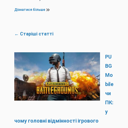
Дізнатися більше
Навігація
←
Старіші статті
за
записами
PU
BG
Mo
bile
чи
ПК:
у
чому головні відмінності ігрового