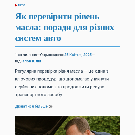
АВТО
ОПУБЛІКУВАТИ
У
Як перевірити рівень
масла: поради для різних
систем авто
1 хв читання
Оприлюднено
25 Квітня, 2025
Орієнтовний
від
Гапон Юлія
час
читання
Регулярна перевірка рівня масла — це одна з
ключових процедур, що допомагає уникнути
серйозних поломок та продовжити ресурс
транспортного засобу.…
Дізнатися більше