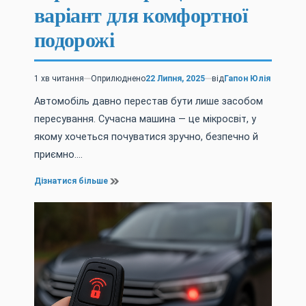
варіант для комфортної
подорожі
1 хв читання
Оприлюднено
22 Липня, 2025
від
Гапон Юлія
Орієнтовний
час
Автомобіль давно перестав бути лише засобом
читання
пересування. Сучасна машина — це мікросвіт, у
якому хочеться почуватися зручно, безпечно й
приємно.…
Дізнатися більше