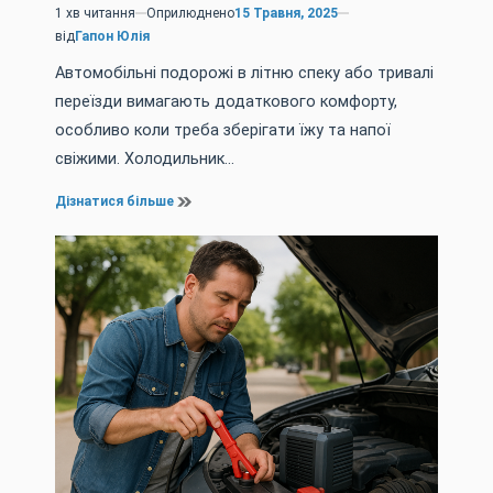
1 хв читання
Оприлюднено
15 Травня, 2025
Орієнтовний
від
Гапон Юлія
час
читання
Автомобільні подорожі в літню спеку або тривалі
переїзди вимагають додаткового комфорту,
особливо коли треба зберігати їжу та напої
свіжими. Холодильник…
Дізнатися більше