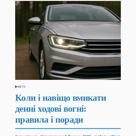
АВТО
ОПУБЛІКУВАТИ
У
Коли і навіщо вмикати
денні ходові вогні:
правила і поради