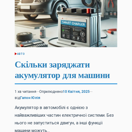
АВТО
ОПУБЛІКУВАТИ
У
Скільки заряджати
акумулятор для машини
1 хв читання
Оприлюднено
10 Квітня, 2025
Орієнтовний
від
Гапон Юлія
час
читання
Акумулятор в автомобілі є однією з
найважливіших частин електричної системи. Без
нього не запуститься двигун, а інші функції
машини можуть…