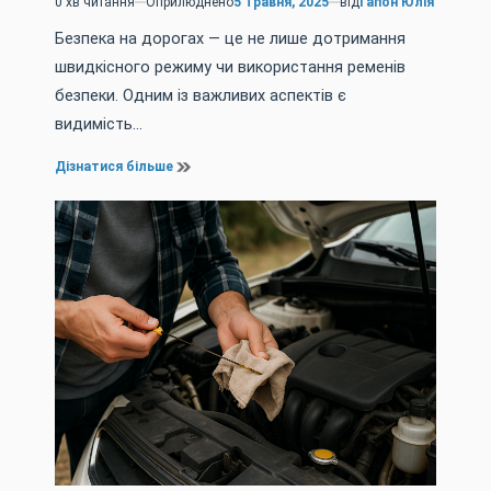
0 хв читання
Оприлюднено
5 Травня, 2025
від
Гапон Юлія
Орієнтовний
час
Безпека на дорогах — це не лише дотримання
читання
швидкісного режиму чи використання ременів
безпеки. Одним із важливих аспектів є
видимість…
Дізнатися більше