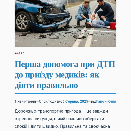
АВТО
ОПУБЛІКУВАТИ
У
Перша допомога при ДТП
до приїзду медиків: як
діяти правильно
1 хв читання
Оприлюднено
6 Серпня, 2025
від
Гапон Юлія
Орієнтовний
час
Дорожньо-транспортна пригода — це завжди
читання
стресова ситуація, в якій важливо зберігати
спокій і діяти швидко. Правильна та своєчасна