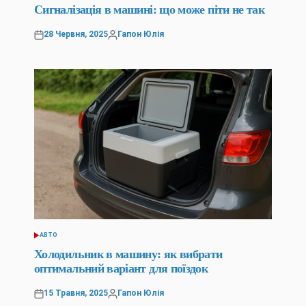
У
Сигналізація в машині: що може піти не так
28 Червня, 2025
Гапон Юлія
Оприлюднено
Опубліковано
АВТО
ОПУБЛІКУВАТИ
У
Холодильник в машину: як вибрати
оптимальний варіант для поїздок
15 Травня, 2025
Гапон Юлія
Оприлюднено
Опубліковано