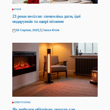
РІЗНЕ
ОПУБЛІКУВАТИ
У
23 роки весілля: символіка дати, ідеї
подарунків та щирі вітання
30 Серпня, 2025
Гапон Юлія
Оприлюднено
Опубліковано
ЕЛЕКТРОНІКА
ОПУБЛІКУВАТИ
У
Як вибрати обігрівач: поради для