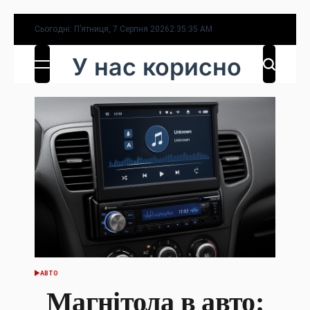
Перейти
Сьогодні: П’ятниця, 7 Серпня 2026
2
:
35
:
36
AM
до
У нас корисно
вмісту
АВТО
ОПУБЛІКУВАТИ
У
Магнітола в авто: