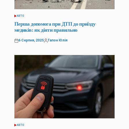
АВТО
ОПУБЛІКУВАТИ
У
Перша допомога при ДТП до приїзду
медиків: як діяти правильно
6 Серпня, 2025
Гапон Юлія
Оприлюднено
Опубліковано
АВТО
ОПУБЛІКУВАТИ