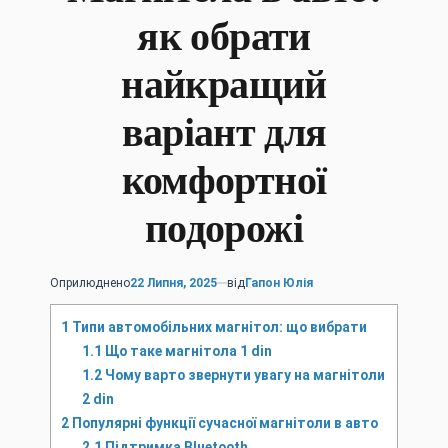
як обрати
найкращий
варіант для
комфортної
подорожі
Оприлюднено
22 Липня, 2025
від
Гапон Юлія
1
Типи автомобільних магнітол: що вибрати
1.1
Що таке магнітола 1 din
1.2
Чому варто звернути увагу на магнітоли
2 din
2
Популярні функції сучасної магнітоли в авто
2.1
Підтримка Bluetooth