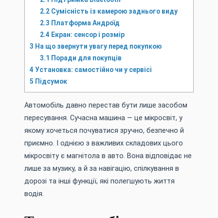
2.2
Сумісність із камерою заднього виду
2.3
Платформа Андроїд
2.4
Екран: сенсор і розмір
3
На що звернути увагу перед покупкою
3.1
Поради для покупців
4
Установка: самостійно чи у сервісі
5
Підсумок
Автомобіль давно перестав бути лише засобом
пересування. Сучасна машина — це мікросвіт, у
якому хочеться почуватися зручно, безпечно й
приємно. І однією з важливих складових цього
мікросвіту є магнітола в авто. Вона відповідає не
лише за музику, а й за навігацію, спілкування в
дорозі та інші функції, які полегшують життя
водія.