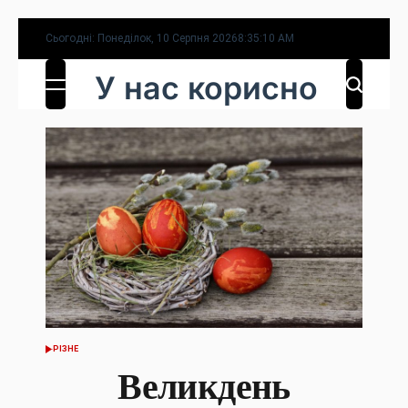
Перейти
Сьогодні: Понеділок, 10 Серпня 2026
8
:
35
:
12
AM
до
У нас корисно
вмісту
РІЗНЕ
ОПУБЛІКУВАТИ
У
Великдень