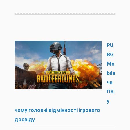
PU
BG
Mo
bile
чи
ПК:
у
чому головні відмінності ігрового
досвіду