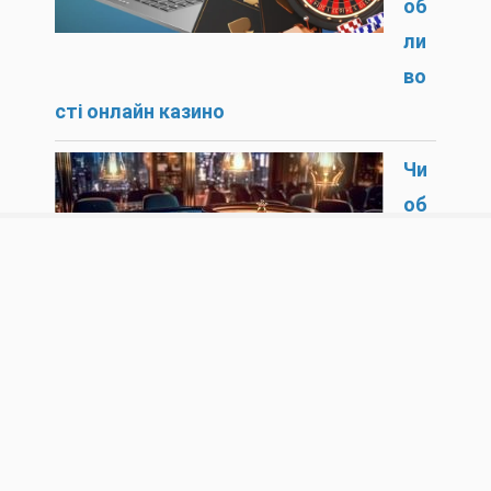
об
ли
во
сті онлайн казино
Чи
об
ов’
язк
ов
а
реєстрація в онлайн казино, як працює
доступ до платформи?
44