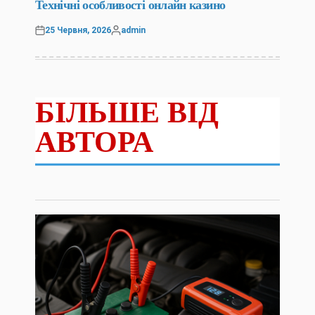
У
Технічні особливості онлайн казино
25 Червня, 2026
admin
Оприлюднено
Опубліковано
БІЛЬШЕ ВІД
АВТОРА