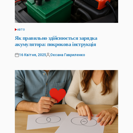
АВТО
ОПУБЛІКУВАТИ
У
Як правильно здійснюється зарядка
акумулятора: покрокова інструкція
16 Квітня, 2025
Оксана Гавриленко
Оприлюднено
Опубліковано