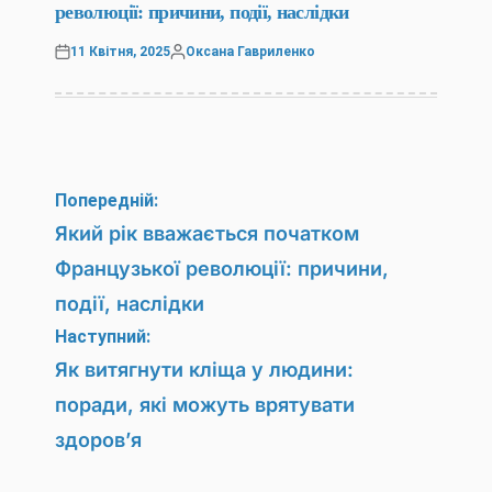
революції: причини, події, наслідки
11 Квітня, 2025
Оксана Гавриленко
Оприлюднено
Опубліковано
Навігація
Попередній:
записів
Який рік вважається початком
Французької революції: причини,
події, наслідки
Наступний:
Як витягнути кліща у людини:
поради, які можуть врятувати
здоров’я