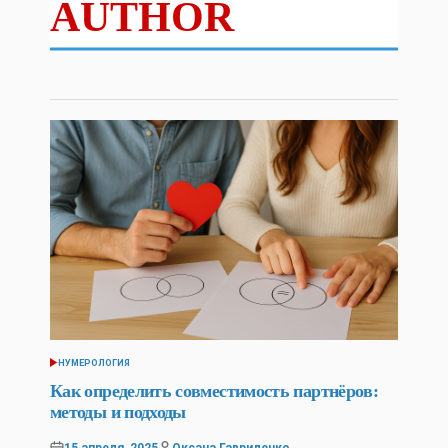
AUTHOR
НУМЕРОЛОГИЯ
POSTED
IN
Как определить совместимость партнёров:
методы и подходы
15 апреля, 2025
Оксана Гавриленко