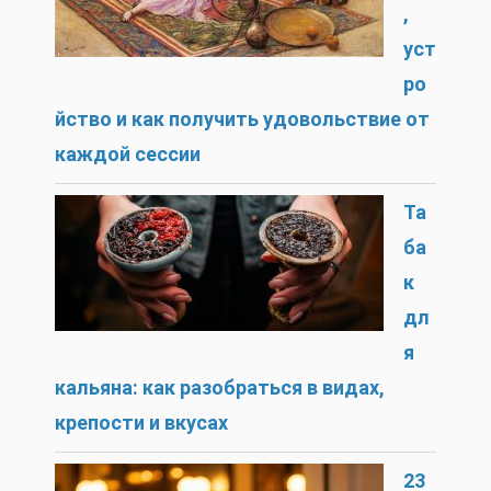
,
уст
ро
йство и как получить удовольствие от
каждой сессии
Та
ба
к
дл
я
кальяна: как разобраться в видах,
крепости и вкусах
23