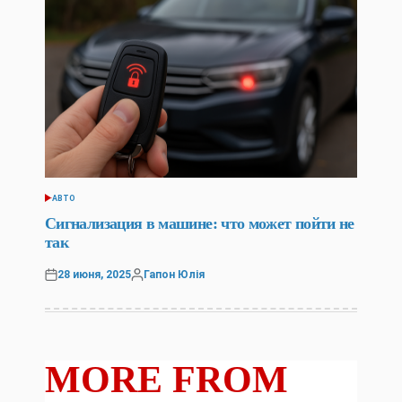
АВТО
POSTED
IN
Сигнализация в машине: что может пойти не
так
28 июня, 2025
Гапон Юлія
Posted
Posted
on
by
MORE FROM