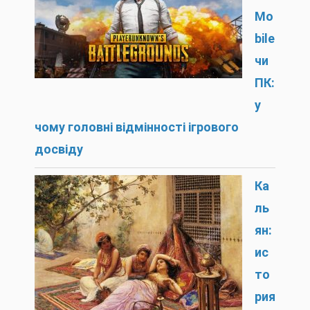
Mo
bile
чи
ПК:
у
чому головні відмінності ігрового
досвіду
Ка
ль
ян:
ис
то
рия