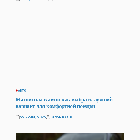
Posted
Posted
on
by
АВТО
POSTED
IN
Магнитола в авто: как выбрать лучший
вариант для комфортной поездки
22 июля, 2025
Гапон Юлія
Posted
Posted
on
by