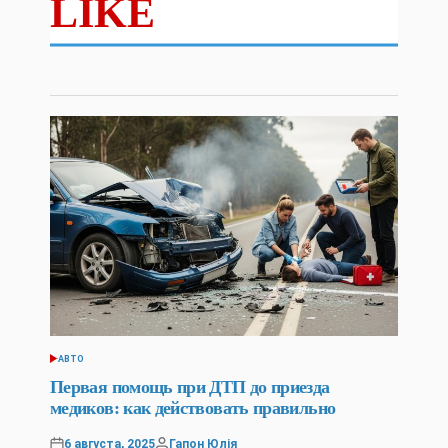
LIKE
АВТО
POSTED
IN
Первая помощь при ДТП до приезда
медиков: как действовать правильно
6 августа, 2025
Гапон Юлія