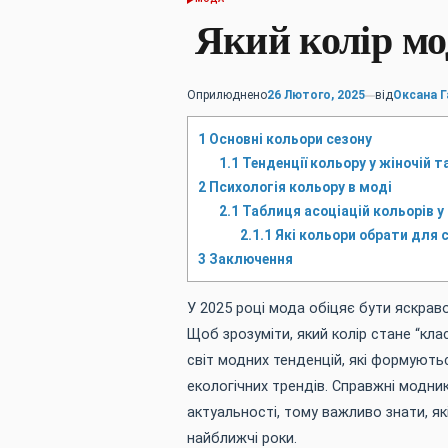
ОПУБЛІКУВАТИ
У
Який колір мо
Оприлюднено
26 Лютого, 2025
від
Оксана 
1
Основні кольори сезону
1.1
Тенденції кольору у жіночій т
2
Психологія кольору в моді
2.1
Таблиця асоціацій кольорів у
2.1.1
Які кольори обрати для 
3
Заключення
У 2025 році мода обіцяє бути яскра
Щоб зрозуміти, який колір стане “кл
світ модних тенденцій, які формуютьс
екологічних трендів. Справжні модник
актуальності, тому важливо знати, як
найближчі роки.