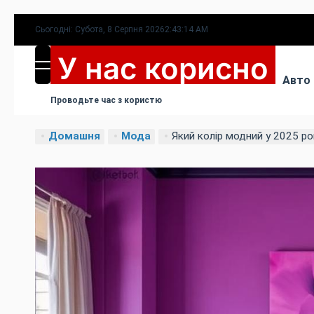
Перейти
Сьогодні: Субота, 8 Серпня 2026
2
:
43
:
15
AM
до
У нас корисно
вмісту
МЕНЮ
Авто
Проводьте час з користю
Домашня
Мода
Який колір модний у 2025 ро