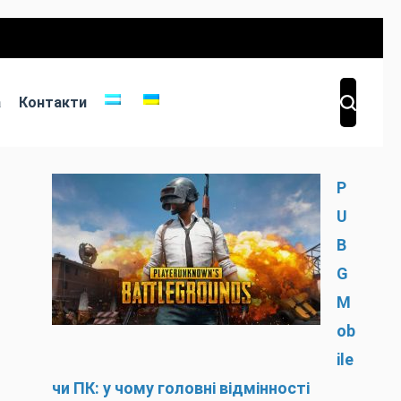
а
Контакти
P
U
B
G
M
ob
ile
чи ПК: у чому головні відмінності