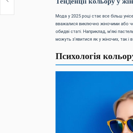
Тенденції кольору у жін
Мода у 2025 році стає все більш уніс
вважалися виключно жіночими або ч
обидві статі. Наприклад, м’які пастел
можуть з’явитися як у жіночих, так і 
Психологія кольору