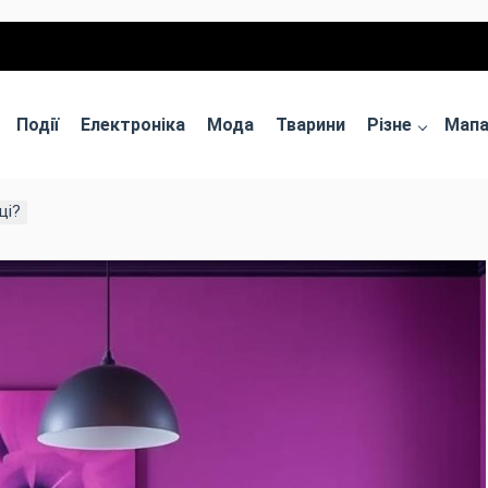
Події
Електроніка
Мода
Тварини
Різне
Мап
ці?