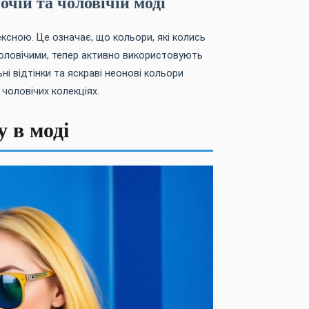
очій та чоловічій моді
ексною. Це означає, що кольори, які колись
оловічими, тепер активно використовують
ьні відтінки та яскраві неонові кольори
в чоловічих колекціях.
 в моді