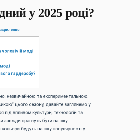
дний у 2025 році?
Гавриленко
а чоловічій моді
 моді
свого гардеробу?
вою, незвичайною та експериментальною.
асикою” цього сезону, давайте заглянемо у
я під впливом культури, технологій та
и завжди прагнуть бути на піку
і кольори будуть на піку популярності у