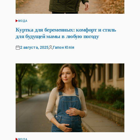
МОДА
POSTED
IN
Куртка для беременных: комфорт и стиль
для будущей мамы в любую погоду
2 августа, 2025
Гапон Юлія
Posted
Posted
on
by
МОДА