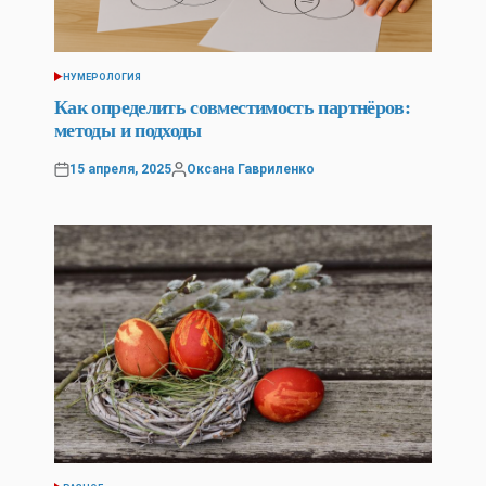
НУМЕРОЛОГИЯ
POSTED
IN
Как определить совместимость партнёров:
методы и подходы
15 апреля, 2025
Оксана Гавриленко
Posted
Posted
on
by