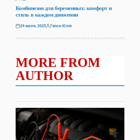
POSTED
IN
Комбинезон для беременных: комфорт и
стиль в каждом движении
29 июля, 2025
Гапон Юлія
Posted
Posted
on
by
MORE FROM
AUTHOR