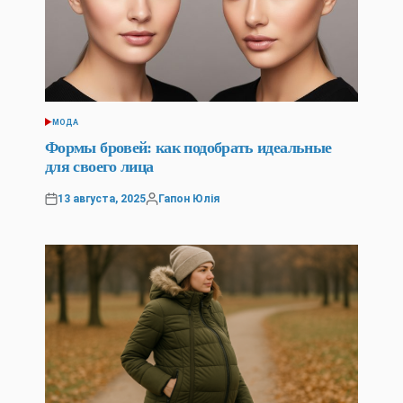
МОДА
POSTED
IN
Формы бровей: как подобрать идеальные
для своего лица
13 августа, 2025
Гапон Юлія
Posted
Posted
on
by