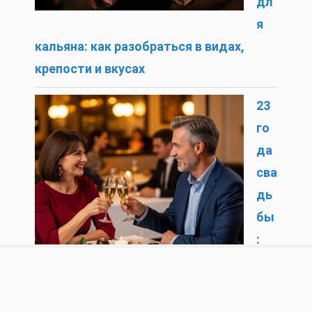
дл
я
кальяна: как разобраться в видах,
крепости и вкусах
23
го
да
сва
дь
бы
:
си
мв
ол