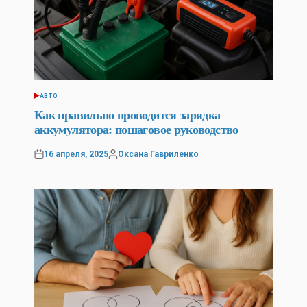
АВТО
POSTED
IN
Как правильно проводится зарядка
аккумулятора: пошаговое руководство
16 апреля, 2025
Оксана Гавриленко
Posted
Posted
on
by