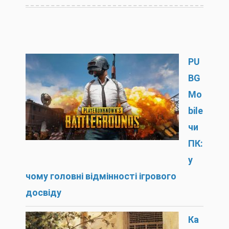
PU
BG
Mo
bile
чи
ПК:
у
чому головні відмінності ігрового
досвіду
Ка