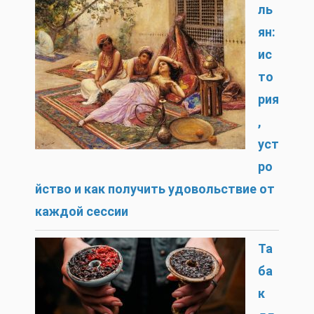
ль
ян:
ис
то
рия
,
уст
ро
йство и как получить удовольствие от
каждой сессии
Та
ба
к