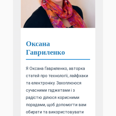
Оксана
Гавриленко
Я Оксана Гавриленко, авторка
статей про технології, лайфхаки
та електроніку. Захоплююся
сучасними гаджетами і з
радістю ділюся корисними
порадами, щоб допомогти вам
обирати та використовувати