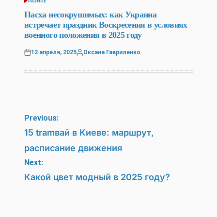
РАЗНОЕ
POSTED
IN
Пасха несокрушимых: как Украина
встречает праздник Воскресения в условиях
военного положения в 2025 году
12 апреля, 2025
Оксана Гавриленко
Posted
Posted
on
by
Навигация
Previous:
по
15 tramвай в Киеве: маршрут,
расписание движения
записям
Next:
Какой цвет модный в 2025 году?