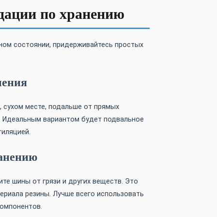
дации по хранению
ном состоянии, придерживайтесь простых
нения
, сухом месте, подальше от прямых
а. Идеальным вариантом будет подвальное
тиляцией.
ранению
те шины от грязи и других веществ. Это
риала резины. Лучше всего использовать
компонентов.