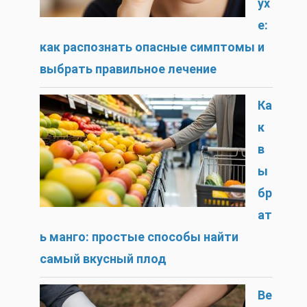
ух
е:
как распознать опасные симптомы и
выбрать правильное лечение
Ка
к
в
ы
бр
ат
ь манго: простые способы найти
самый вкусный плод
Ве