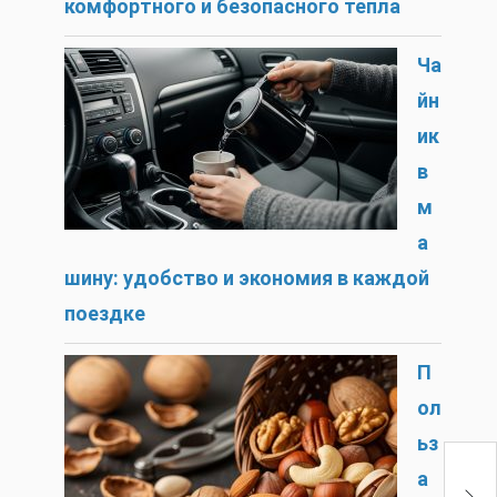
комфортного и безопасного тепла
Ча
йн
ик
в
м
а
шину: удобство и экономия в каждой
поездке
П
ол
ьз
10
а