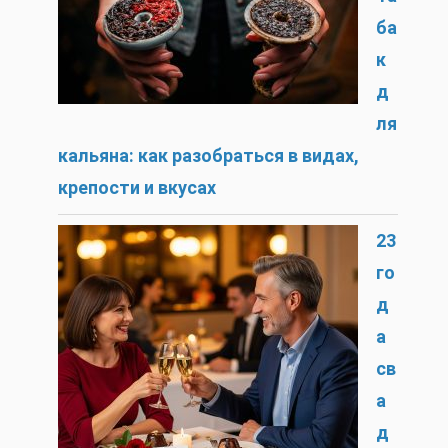
ба
к
д
ля
кальяна: как разобраться в видах,
крепости и вкусах
23
го
д
а
св
а
д