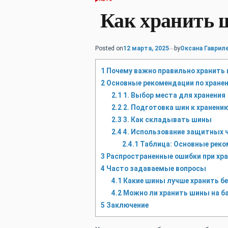
POSTED
IN
Как хранить 
Posted on
12 марта, 2025
by
Оксана Гаврил
1
Почему важно правильно хранить
2
Основные рекомендации по хране
2.1
1. Выбор места для хранения
2.2
2. Подготовка шин к хранени
2.3
3. Как складывать шины
2.4
4. Использование защитных 
2.4.1
Таблица: Основные реко
3
Распространенные ошибки при хр
4
Часто задаваемые вопросы
4.1
Какие шины лучше хранить бе
4.2
Можно ли хранить шины на б
5
Заключение