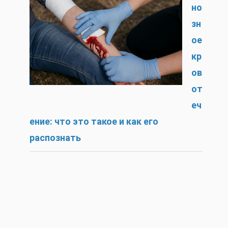
но
зн
ое
кр
ов
от
еч
ение: что это такое и как его
распознать