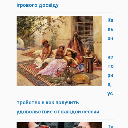
ігрового досвіду
Ка
ль
ян
:
ис
то
ри
я,
ус
тройство и как получить
удовольствие от каждой сессии
Та