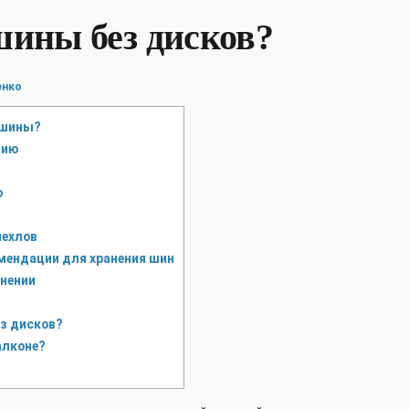
шины без дисков?
енко
 шины?
нию
ю
чехлов
мендации для хранения шин
анении
з дисков?
алконе?