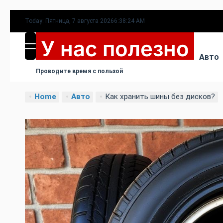
Skip
Today: Пятница, 7 августа 2026
6
:
38
:
25
AM
to
У нас полезно
content
MENU
Авто
Проводите время с пользой
Home
Авто
Как хранить шины без дисков?