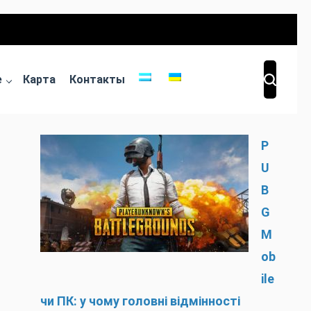
е
Карта
Контакты
P
U
B
G
M
ob
ile
чи ПК: у чому головні відмінності