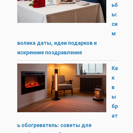
ьб
ы:
си
м
волика даты, идеи подарков и
искренние поздравления
Ка
к
в
ы
бр
ат
ь обогреватель: советы для