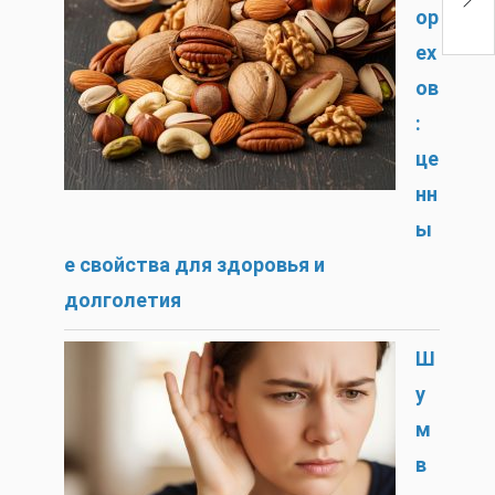
а
ор
ех
ов
:
це
нн
ы
е свойства для здоровья и
долголетия
Ш
у
м
в