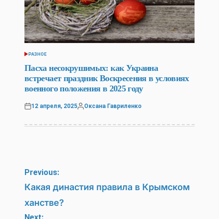
РАЗНОЕ
POSTED
IN
Пасха несокрушимых: как Украина
встречает праздник Воскресения в условиях
военного положения в 2025 году
12 апреля, 2025
Оксана Гавриленко
Posted
Posted
on
by
Навигация
Previous:
по
Какая династия правила в Крымском
ханстве?
записям
Next: