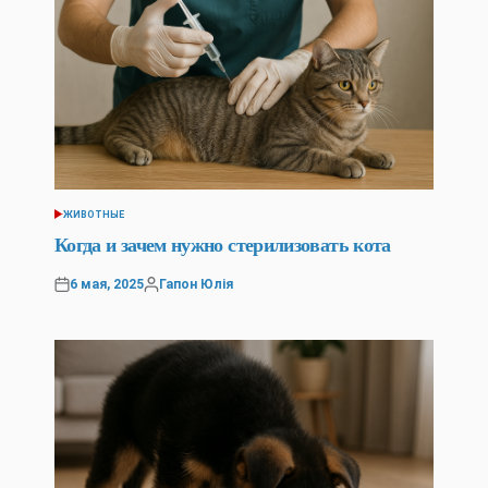
ЖИВОТНЫЕ
POSTED
IN
Когда и зачем нужно стерилизовать кота
6 мая, 2025
Гапон Юлія
Posted
Posted
on
by