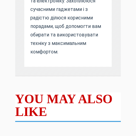
та електроніку. Захоплююся
сучасними гаджетами і з
радістю ділюся корисними
порадами, щоб допомогти вам
обирати та використовувати
техніку з максимальним
комфортом.
YOU MAY ALSO
LIKE