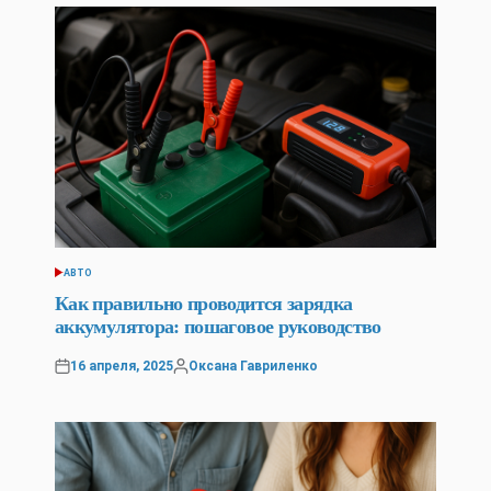
АВТО
POSTED
IN
Как правильно проводится зарядка
аккумулятора: пошаговое руководство
16 апреля, 2025
Оксана Гавриленко
Posted
Posted
on
by