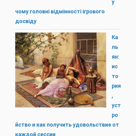
у
чому головні відмінності ігрового
досвіду
Ка
ль
ян:
ис
то
рия
,
уст
ро
йство и как получить удовольствие от
каждой сессии