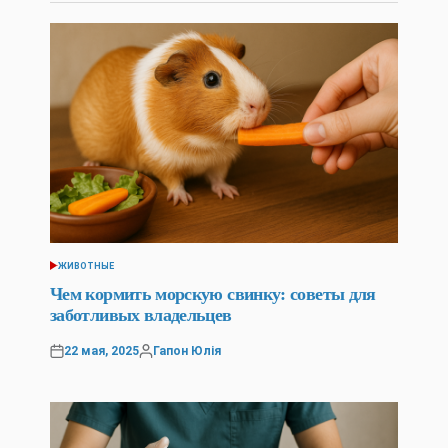
ЖИВОТНЫЕ
POSTED
IN
Чем кормить морскую свинку: советы для
заботливых владельцев
22 мая, 2025
Гапон Юлія
Posted
Posted
on
by