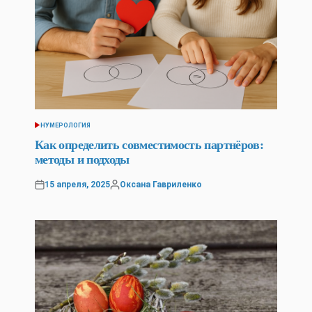
НУМЕРОЛОГИЯ
POSTED
IN
Как определить совместимость партнёров:
методы и подходы
15 апреля, 2025
Оксана Гавриленко
Posted
Posted
on
by