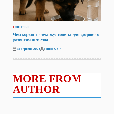
ЖИВОТНЫЕ
POSTED
IN
Чем кормить овчарку: советы для здорового
развития питомца
24 апреля, 2025
Гапон Юлія
Posted
Posted
on
by
MORE FROM
AUTHOR