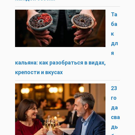
Та
ба
к
дл
я
кальяна: как разобраться в видах,
крепости и вкусах
23
го
да
сва
дь