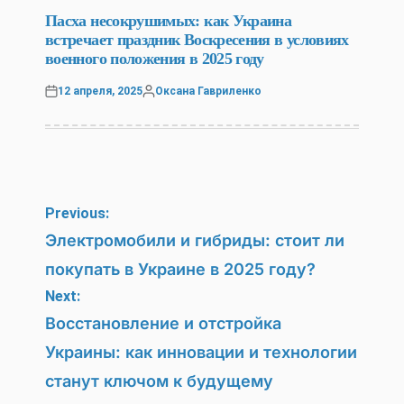
POSTED
IN
Пасха несокрушимых: как Украина
встречает праздник Воскресения в условиях
военного положения в 2025 году
12 апреля, 2025
Оксана Гавриленко
Posted
Posted
on
by
Навигация
Previous:
по
Электромобили и гибриды: стоит ли
покупать в Украине в 2025 году?
записям
Next:
Восстановление и отстройка
Украины: как инновации и технологии
станут ключом к будущему