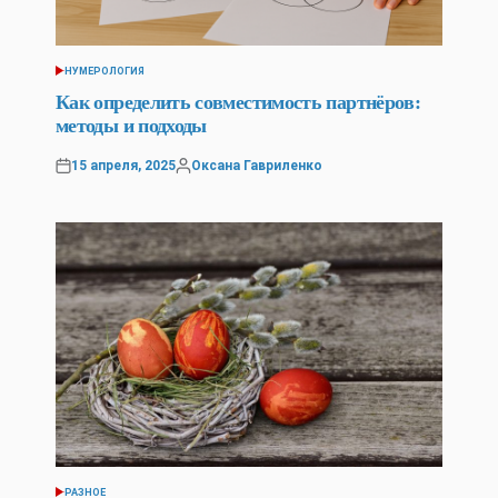
НУМЕРОЛОГИЯ
POSTED
IN
Как определить совместимость партнёров:
методы и подходы
15 апреля, 2025
Оксана Гавриленко
Posted
Posted
on
by
РАЗНОЕ