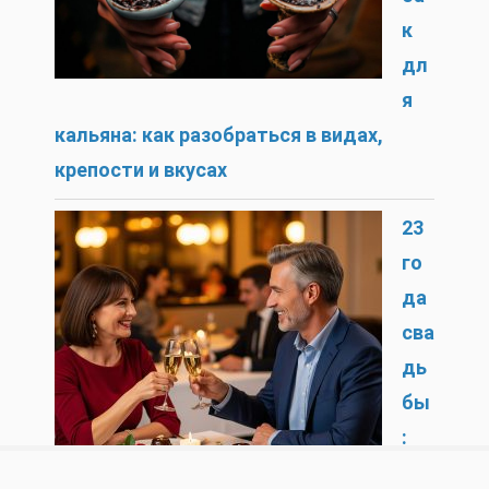
к
дл
я
кальяна: как разобраться в видах,
крепости и вкусах
23
го
да
сва
дь
бы
:
си