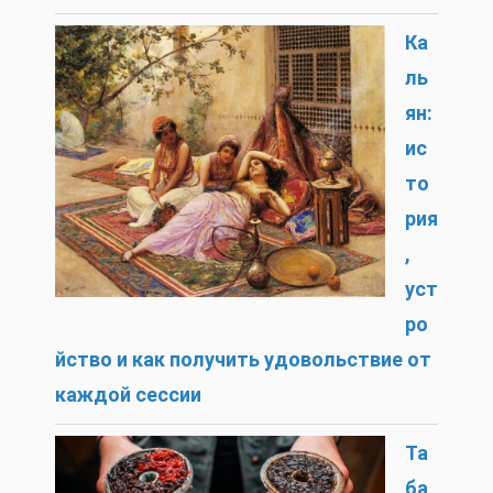
Ка
ль
ян:
ис
то
рия
,
уст
ро
йство и как получить удовольствие от
каждой сессии
Та
ба