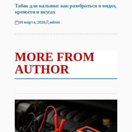
IN
Табак для кальяна: как разобраться в видах,
крепости и вкусах
30 марта, 2026
admin
Posted
Posted
on
by
MORE FROM
AUTHOR