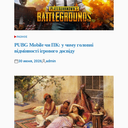
РАЗНОЕ
POSTED
IN
PUBG Mobile чи ПК: у чому головні
відмінності ігрового досвіду
30 июня, 2026
admin
Posted
Posted
on
by