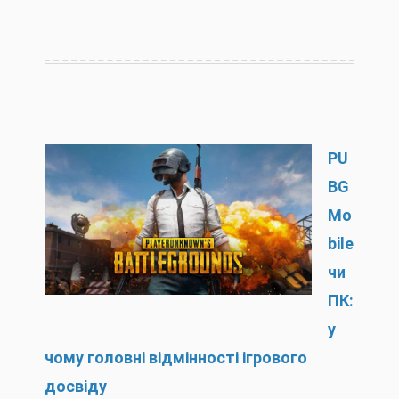
PU
BG
Mo
bile
чи
ПК:
у
чому головні відмінності ігрового
досвіду