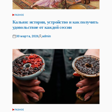
РАЗНОЕ
POSTED
IN
Кальян: история, устройство и как получить
удовольствие от каждой сессии
30 марта, 2026
admin
Posted
Posted
on
by
РАЗНОЕ
POSTED