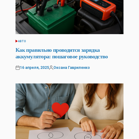
АВТО
POSTED
IN
Как правильно проводится зарядка
аккумулятора: пошаговое руководство
16 апреля, 2025
Оксана Гавриленко
Posted
Posted
on
by