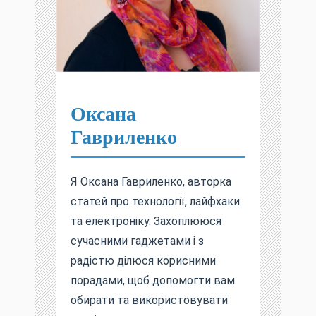
Оксана
Гавриленко
Я Оксана Гавриленко, авторка
статей про технології, лайфхаки
та електроніку. Захоплююся
сучасними гаджетами і з
радістю ділюся корисними
порадами, щоб допомогти вам
обирати та використовувати