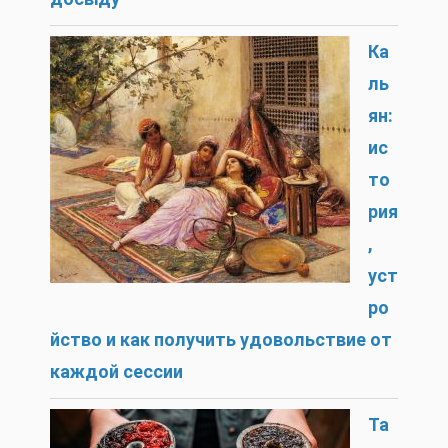
Ка
ль
ян:
ис
то
рия
,
уст
ро
йство и как получить удовольствие от
каждой сессии
Та