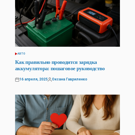
АВТО
POSTED
IN
Как правильно проводится зарядка
аккумулятора: пошаговое руководство
16 апреля, 2025
Оксана Гавриленко
Posted
Posted
on
by