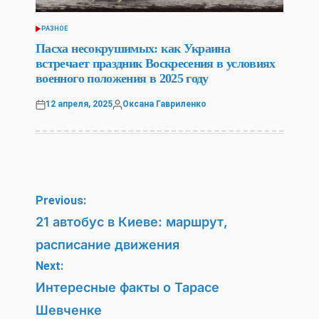
РАЗНОЕ
POSTED
IN
Пасха несокрушимых: как Украина
встречает праздник Воскресения в условиях
военного положения в 2025 году
12 апреля, 2025
Оксана Гавриленко
Posted
Posted
on
by
Навигация
Previous:
по
21 автобус в Киеве: маршрут,
расписание движения
записям
Next:
Интересные факты о Тарасе
Шевченке