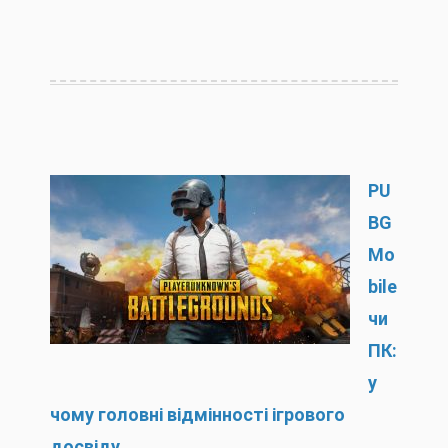
PU
BG
Mo
bile
чи
ПК:
у
чому головні відмінності ігрового
досвіду