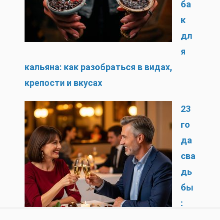
ба
к
дл
я
кальяна: как разобраться в видах,
крепости и вкусах
23
го
да
сва
дь
бы
:
си