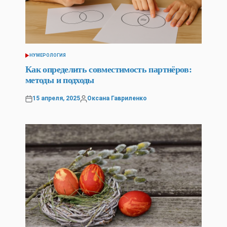
НУМЕРОЛОГИЯ
POSTED
IN
Как определить совместимость партнёров:
методы и подходы
15 апреля, 2025
Оксана Гавриленко
Posted
Posted
on
by