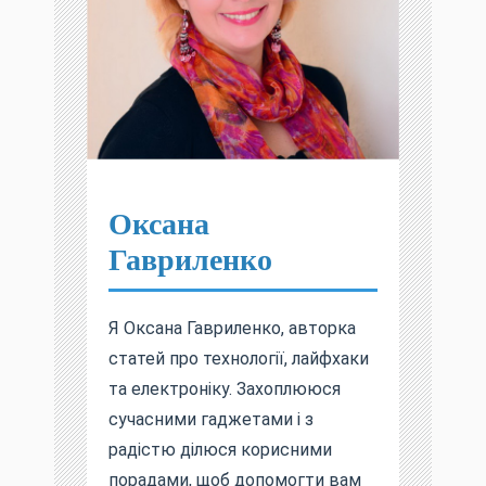
Оксана
Гавриленко
Я Оксана Гавриленко, авторка
статей про технології, лайфхаки
та електроніку. Захоплююся
сучасними гаджетами і з
радістю ділюся корисними
порадами, щоб допомогти вам