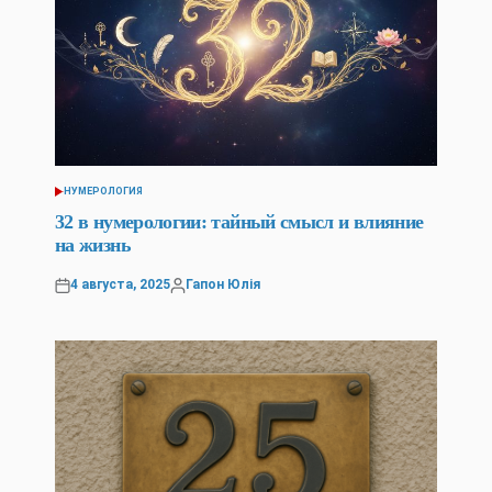
НУМЕРОЛОГИЯ
POSTED
IN
32 в нумерологии: тайный смысл и влияние
на жизнь
4 августа, 2025
Гапон Юлія
Posted
Posted
on
by