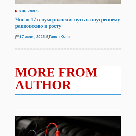
НУМЕРОЛОГИЯ
POSTED
IN
Число 17 в нумерологии: путь к внутреннему
равновесию и росту
17 июля, 2025
Гапон Юлія
Posted
Posted
on
by
MORE FROM
AUTHOR