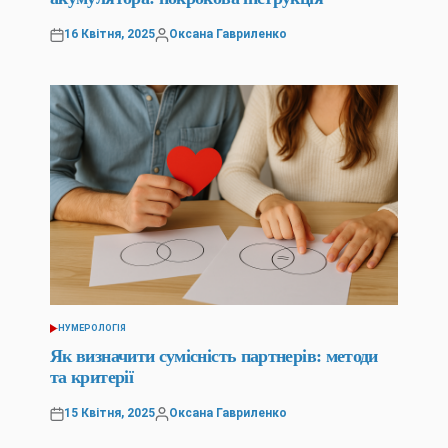
16 Квітня, 2025
Оксана Гавриленко
Оприлюднено
Опубліковано
НУМЕРОЛОГІЯ
ОПУБЛІКУВАТИ
У
Як визначити сумісність партнерів: методи
та критерії
15 Квітня, 2025
Оксана Гавриленко
Оприлюднено
Опубліковано