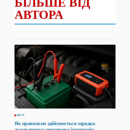
БІЛЬШЕ ВІД
АВТОРА
АВТО
ОПУБЛІКУВАТИ
У
Як правильно здійснюється зарядка
акумулятора: покрокова інструкція