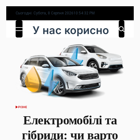
Перейти
Сьогодні: Субота, 8 Серпня 2026
10
:
54
:
33
PM
до
У нас корисно
вмісту
РІЗНЕ
ОПУБЛІКУВАТИ
У
Електромобілі та
гібриди: чи варто