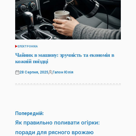
ЕЛЕКТРОНІКА
ОПУБЛІКУВАТИ
У
Чайник в машину: зручність та економія в
кожній поїздці
28 Серпня, 2025
Гапон Юлія
Оприлюднено
Опубліковано
Навігація
Попередній:
записів
Як правильно поливати огірки:
поради для рясного врожаю