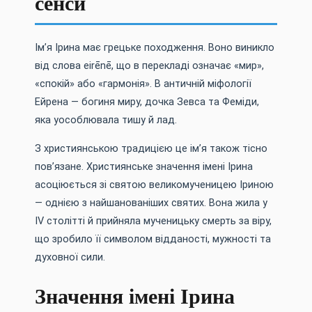
сенси
Ім’я Ірина має грецьке походження. Воно виникло
від слова eirēnē, що в перекладі означає «мир»,
«спокій» або «гармонія». В античній міфології
Ейрена — богиня миру, дочка Зевса та Феміди,
яка уособлювала тишу й лад.
З християнською традицією це ім’я також тісно
пов’язане. Християнське значення імені Ірина
асоціюється зі святою великомученицею Іриною
— однією з найшанованіших святих. Вона жила у
IV столітті й прийняла мученицьку смерть за віру,
що зробило її символом відданості, мужності та
духовної сили.
Значення імені Ірина