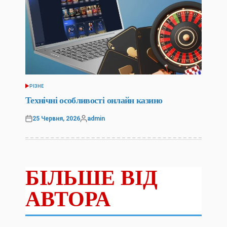
РІЗНЕ
ОПУБЛІКУВАТИ
У
Технічні особливості онлайн казино
25 Червня, 2026
admin
Оприлюднено
Опубліковано
БІЛЬШЕ ВІД
АВТОРА