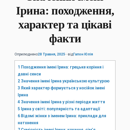
Ірина: походження,
характер та цікаві
факти
Оприлюднено
28 Травня, 2025
від
Гапон Юлія
1
Походження імені Ірина: грецьке коріння і
давні сенси
2
Значення імені Ірина українською культурою
3
Який характер формується у носійок імені
Ірина
4
Значення імені Ірина у різні періоди життя
5
Ірина у світі: популярність та адаптації
6
Відомі жінки з іменем Ірина: приклади для
натхнення
7
Сумісність імені Ірина: кохання, сім’я,