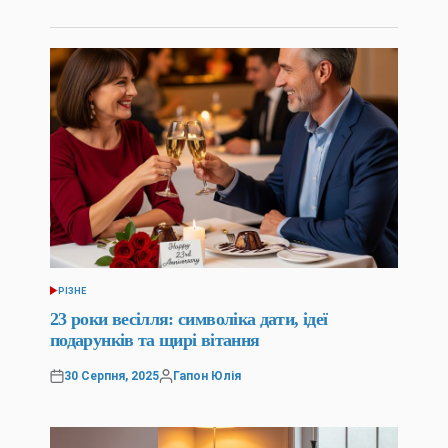
РІЗНЕ
ОПУБЛІКУВАТИ
У
23 роки весілля: символіка дати, ідеї
подарунків та щирі вітання
30 Серпня, 2025
Гапон Юлія
Оприлюднено
Опубліковано