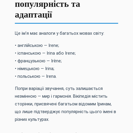
популярність та
адаптації
Це ім’я має аналоги у багатьох мовах світу:
• англійською — Irene;
• іспанською — Irina або Irene;
• французькою — Irène;
• німецькою — Irina;
• польською — Irena.
Попри варіації звучання, суть залишається
незмінною — мир і гармонія. Вікіпедія містить
сторінки, присвячені багатьом відомим Іринам,
що лише підтверджує популярність цього імені в
різних культурах.