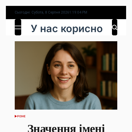
Перейти
Сьогодні: Субота, 8 Серпня 2026
1
:
19
:
05
PM
до
У нас корисно
вмісту
РІЗНЕ
ОПУБЛІКУВАТИ
У
Значення імені