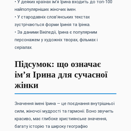
• У деяких країнах ім’я Ірина входить до топ-100
найпопулярніших жіночих імен.
• У стародавніх слов’янських текстах
зустрічаються форми Іринія та Ірінка.
• За даними Вікіпедії, Ірина є популярним
персонажем у художніх творах, фільмах і
серіалах.
Підсумок: що означає
ім’я Ірина для сучасної
жінки
Значення імені Ірина — це поєднання внутрішньої
сили, жіночої мудрості та гармонії. Воно звучить
красиво, має глибоке християнське значення,
багату історію та широку географію