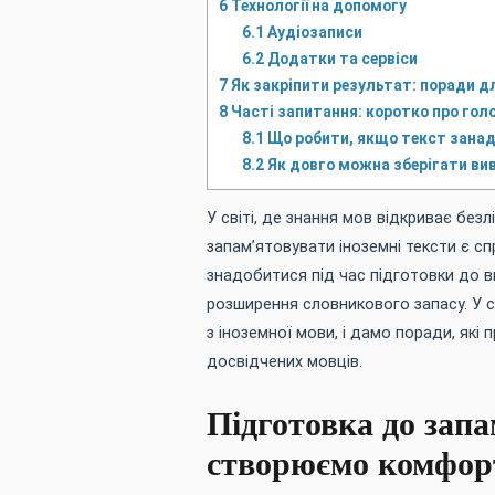
6
Технології на допомогу
6.1
Аудіозаписи
6.2
Додатки та сервіси
7
Як закріпити результат: поради д
8
Часті запитання: коротко про гол
8.1
Що робити, якщо текст зана
8.2
Як довго можна зберігати вив
У світі, де знання мов відкриває без
запам’ятовувати іноземні тексти є с
знадобитися під час підготовки до ви
розширення словникового запасу. У с
з іноземної мови, і дамо поради, які 
досвідчених мовців.
Підготовка до зап
створюємо комфор