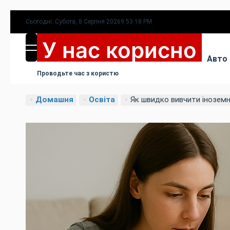
Перейти
Сьогодні: Субота, 8 Серпня 2026
9
:
53
:
20
PM
до
У нас корисно
вмісту
МЕНЮ
Авто
Проводьте час з користю
Домашня
Освіта
Як швидко вивчити іноземний текст: 