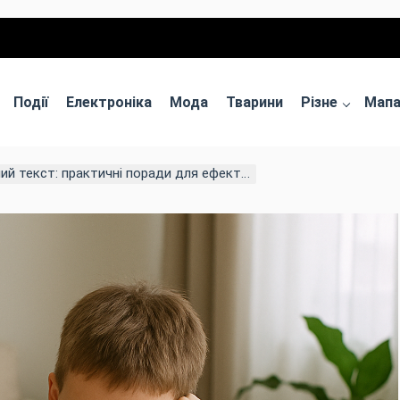
Події
Електроніка
Мода
Тварини
Різне
Мап
практичні поради для ефективного запам’ятовування