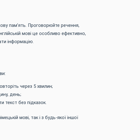
хову пам’ять. Проговорюйте речення,
англійській мові це особливо ефективно,
ати інформацію.
ви:
овторіть через 5 хвилин;
ину, день;
и текст без підказок.
мецькій мові, так і з будь-якої іншої