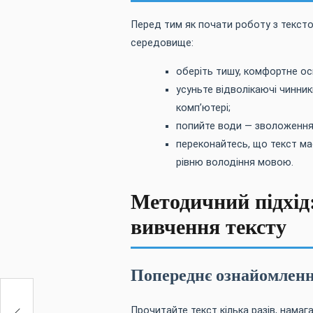
Перед тим як почати роботу з тексто
середовище:
оберіть тишу, комфортне осв
усуньте відволікаючі чинник
комп’ютері;
попийте води — зволоження
переконайтесь, що текст ма
рівню володіння мовою.
Методичний підхід:
вивчення тексту
Попереднє ознайомлен
Прочитайте текст кілька разів, намаг