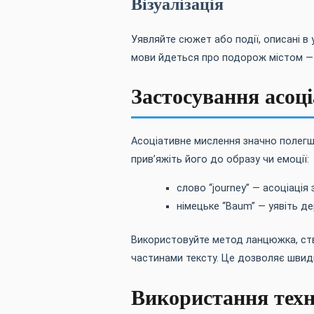
Візуалізація
Уявляйте сюжет або події, описані в 
мови йдеться про подорож містом — у
Застосування асоці
Асоціативне мислення значно полегш
прив’яжіть його до образу чи емоції:
слово “journey” — асоціація
німецьке “Baum” — уявіть де
Використовуйте метод ланцюжка, ств
частинами тексту. Це дозволяє швид
Використання техн