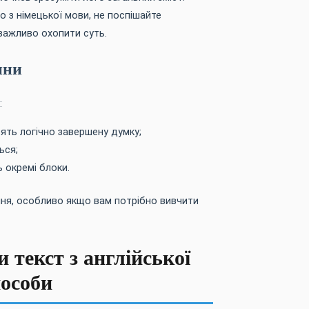
о з німецької мови, не поспішайте
важливо охопити суть.
ини
:
тять логічно завершену думку;
ься;
ь окремі блоки.
ня, особливо якщо вам потрібно вивчити
 текст з англійської
пособи