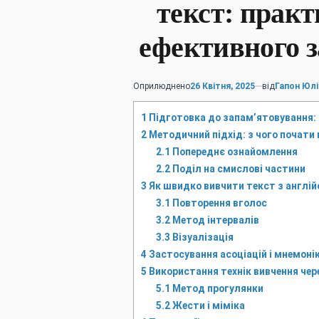
текст: практ
ефективного 
Оприлюднено
26 Квітня, 2025
від
Гапон Юлі
1
Підготовка до запам’ятовування:
2
Методичний підхід: з чого почати
2.1
Попереднє ознайомлення
2.2
Поділ на смислові частини
3
Як швидко вивчити текст з англійс
3.1
Повторення вголос
3.2
Метод інтервалів
3.3
Візуалізація
4
Застосування асоціацій і мнемоні
5
Використання технік вивчення через
5.1
Метод прогулянки
5.2
Жести і міміка