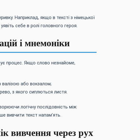
уривку. Наприклад, якщо в тексті з німецької
явіть себе в ролі головного героя.
ацій і мнемоніки
ує процес. Якщо слово незнайоме,
 з валізою або вокзалом;
рево, з якого сиплються листя.
орюючи логічну послідовність між
ше вивчити текст напам’ять.
ік вивчення через рух