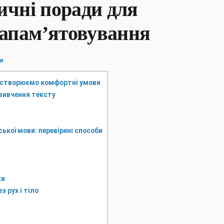
ичні поради для
запам’ятовування
я
 створюємо комфортні умови
 вивчення тексту
ької мови: перевірені способи
ки
 рух і тіло