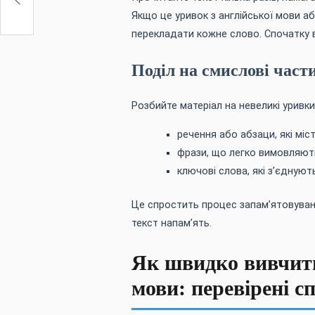
Якщо це уривок з англійської мови аб
перекладати кожне слово. Спочатку 
Поділ на смислові част
Розбийте матеріал на невеликі уривки
речення або абзаци, які міс
фрази, що легко вимовляют
ключові слова, які з’єднуют
Це спростить процес запам’ятовуван
текст напам’ять.
Як швидко вивчити
мови: перевірені с