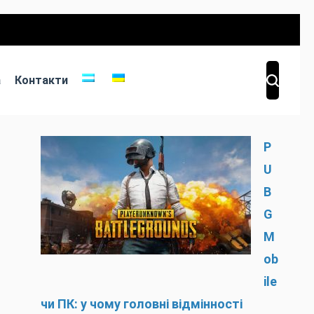
а
Контакти
P
U
B
G
M
ob
ile
чи ПК: у чому головні відмінності