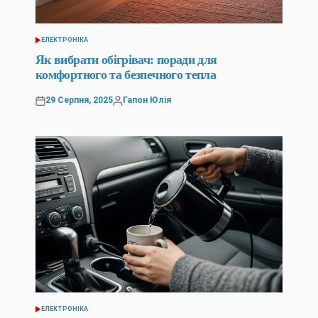
ЕЛЕКТРОНІКА
ОПУБЛІКУВАТИ
У
Як вибрати обігрівач: поради для
комфортного та безпечного тепла
29 Серпня, 2025
Гапон Юлія
Оприлюднено
Опубліковано
ЕЛЕКТРОНІКА
ОПУБЛІКУВАТИ