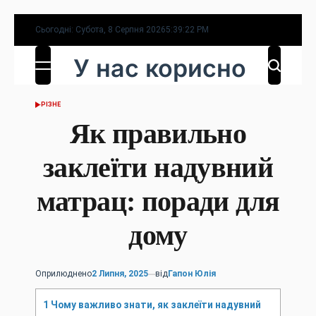
Перейти
Сьогодні: Субота, 8 Серпня 2026
5
:
39
:
23
PM
до
У нас корисно
вмісту
РІЗНЕ
ОПУБЛІКУВАТИ
У
Як правильно
заклеїти надувний
матрац: поради для
дому
Оприлюднено
2 Липня, 2025
від
Гапон Юлія
1
Чому важливо знати, як заклеїти надувний