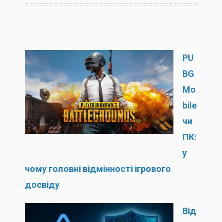
PU
BG
Mo
bile
чи
ПК:
у
чому головні відмінності ігрового
досвіду
Від