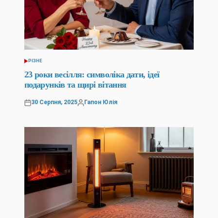
РІЗНЕ
ОПУБЛІКУВАТИ
У
23 роки весілля: символіка дати, ідеї
подарунків та щирі вітання
30 Серпня, 2025
Гапон Юлія
Оприлюднено
Опубліковано