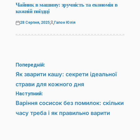
У
Чайник в машину: зручність та економія в
кожній поїздці
28 Серпня, 2025
Гапон Юлія
Оприлюднено
Опубліковано
Навігація
Попередній:
записів
Як зварити кашу: секрети ідеальної
страви для кожного дня
Наступний:
Варіння сосисок без помилок: скільки
часу треба і як правильно варити