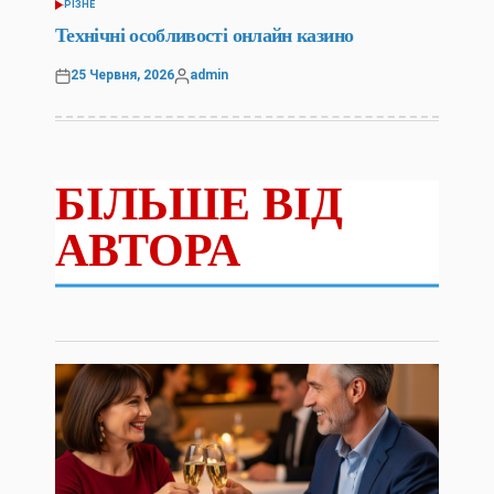
РІЗНЕ
ОПУБЛІКУВАТИ
У
Технічні особливості онлайн казино
25 Червня, 2026
admin
Оприлюднено
Опубліковано
БІЛЬШЕ ВІД
АВТОРА