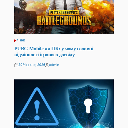
РІЗНЕ
ОПУБЛІКУВАТИ
У
PUBG Mobile чи ПК: у чому головні
відмінності ігрового досвіду
30 Червня, 2026
admin
Оприлюднено
Опубліковано