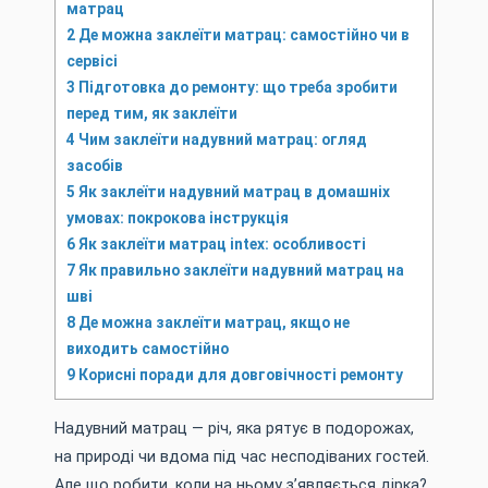
матрац
2
Де можна заклеїти матрац: самостійно чи в
сервісі
3
Підготовка до ремонту: що треба зробити
перед тим, як заклеїти
4
Чим заклеїти надувний матрац: огляд
засобів
5
Як заклеїти надувний матрац в домашніх
умовах: покрокова інструкція
6
Як заклеїти матрац intex: особливості
7
Як правильно заклеїти надувний матрац на
шві
8
Де можна заклеїти матрац, якщо не
виходить самостійно
9
Корисні поради для довговічності ремонту
Надувний матрац — річ, яка рятує в подорожах,
на природі чи вдома під час несподіваних гостей.
Але що робити, коли на ньому з’являється дірка?