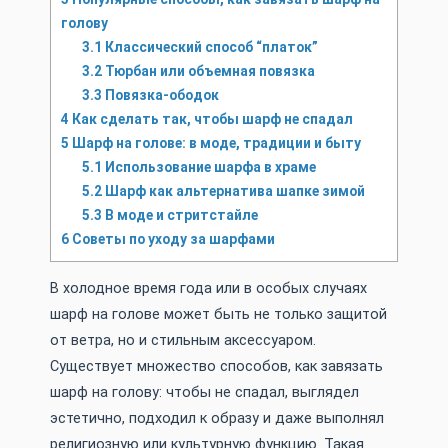
голову
3.1
Классический способ “платок”
3.2
Тюрбан или объемная повязка
3.3
Повязка-ободок
4
Как сделать так, чтобы шарф не спадал
5
Шарф на голове: в моде, традиции и быту
5.1
Использование шарфа в храме
5.2
Шарф как альтернатива шапке зимой
5.3
В моде и стритстайле
6
Советы по уходу за шарфами
В холодное время года или в особых случаях
шарф на голове может быть не только защитой
от ветра, но и стильным аксессуаром.
Существует множество способов, как завязать
шарф на голову: чтобы не спадал, выглядел
эстетично, подходил к образу и даже выполнял
религиозную или культурную функцию. Такая