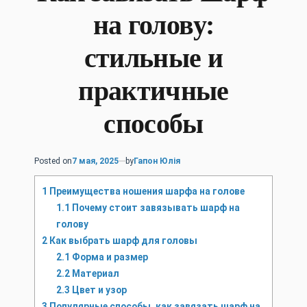
на голову:
стильные и
практичные
способы
Posted on
7 мая, 2025
by
Гапон Юлія
1
Преимущества ношения шарфа на голове
1.1
Почему стоит завязывать шарф на
голову
2
Как выбрать шарф для головы
2.1
Форма и размер
2.2
Материал
2.3
Цвет и узор
3
Популярные способы, как завязать шарф на