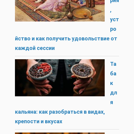
рия
,
уст
ро
йство и как получить удовольствие от
каждой сессии
Та
ба
к
дл
я
кальяна: как разобраться в видах,
крепости и вкусах