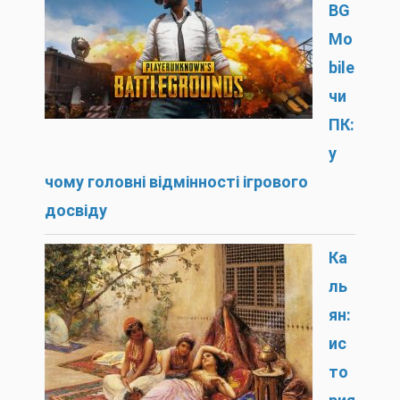
BG
Mo
bile
чи
ПК:
у
чому головні відмінності ігрового
досвіду
Ка
ль
ян:
ис
то