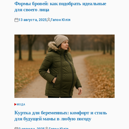
IN
Формы бровей: как подобрать идеальные
для своего лица
13 августа, 2025
Гапон Юлія
Posted
Posted
on
by
МОДА
POSTED
IN
Куртка для беременных: комфорт и стиль
для будущей мамы в любую погоду
2 августа, 2025
Гапон Юлія