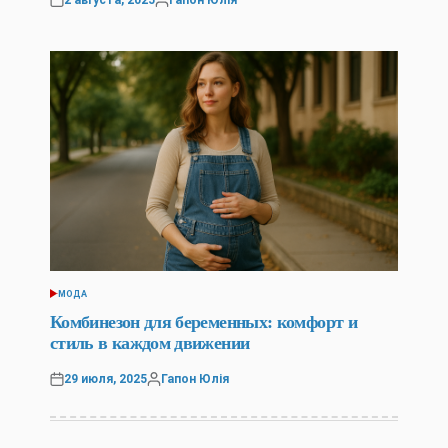
Posted
Posted
on
by
МОДА
POSTED
IN
Комбинезон для беременных: комфорт и
стиль в каждом движении
29 июля, 2025
Гапон Юлія
Posted
Posted
on
by