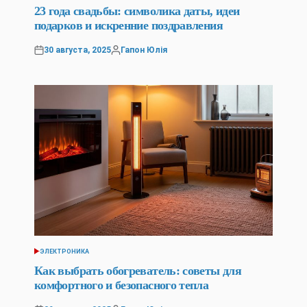
IN
23 года свадьбы: символика даты, идеи
подарков и искренние поздравления
30 августа, 2025
Гапон Юлія
Posted
Posted
on
by
ЭЛЕКТРОНИКА
POSTED
IN
Как выбрать обогреватель: советы для
комфортного и безопасного тепла