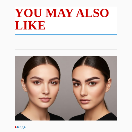
YOU MAY ALSO
LIKE
МОДА
POSTED