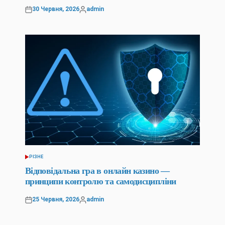
30 Червня, 2026
admin
Оприлюднено
Опубліковано
РІЗНЕ
ОПУБЛІКУВАТИ
У
Відповідальна гра в онлайн казино —
принципи контролю та самодисципліни
25 Червня, 2026
admin
Оприлюднено
Опубліковано