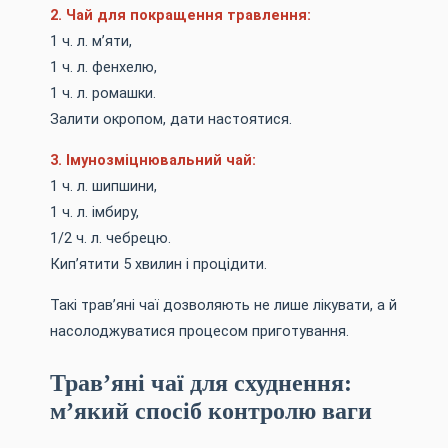
2. Чай для покращення травлення:
1 ч. л. м’яти,
1 ч. л. фенхелю,
1 ч. л. ромашки.
Залити окропом, дати настоятися.
3. Імунозміцнювальний чай:
1 ч. л. шипшини,
1 ч. л. імбиру,
1/2 ч. л. чебрецю.
Кип’ятити 5 хвилин і процідити.
Такі трав’яні чаї дозволяють не лише лікувати, а й
насолоджуватися процесом приготування.
Трав’яні чаї для схуднення:
м’який спосіб контролю ваги