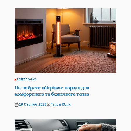
ЕЛЕКТРОНІКА
ОПУБЛІКУВАТИ
У
Як вибрати обігрівач: поради для
комфортного та безпечного тепла
29 Серпня, 2025
Гапон Юлія
Оприлюднено
Опубліковано