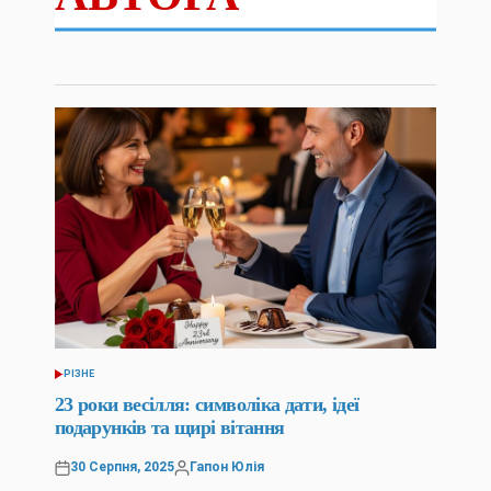
РІЗНЕ
ОПУБЛІКУВАТИ
У
23 роки весілля: символіка дати, ідеї
подарунків та щирі вітання
30 Серпня, 2025
Гапон Юлія
Оприлюднено
Опубліковано