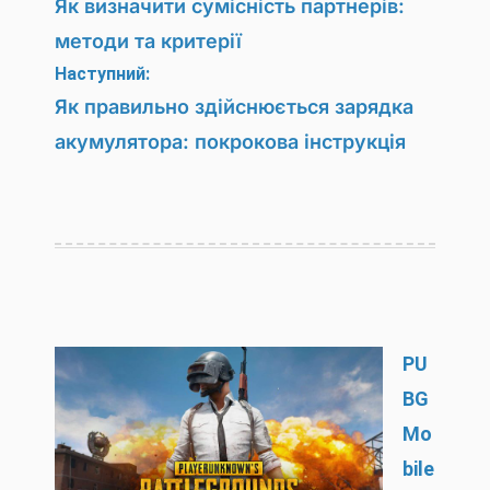
записів
Як визначити сумісність партнерів:
методи та критерії
Наступний:
Як правильно здійснюється зарядка
акумулятора: покрокова інструкція
PU
BG
Mo
bile