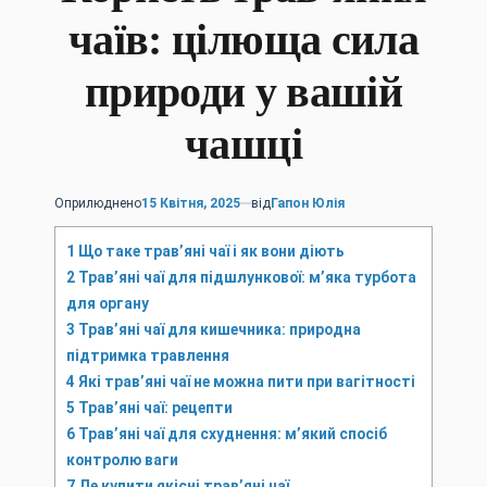
чаїв: цілюща сила
природи у вашій
чашці
Оприлюднено
15 Квітня, 2025
від
Гапон Юлія
1
Що таке трав’яні чаї і як вони діють
2
Трав’яні чаї для підшлункової: м’яка турбота
для органу
3
Трав’яні чаї для кишечника: природна
підтримка травлення
4
Які трав’яні чаї не можна пити при вагітності
5
Трав’яні чаї: рецепти
6
Трав’яні чаї для схуднення: м’який спосіб
контролю ваги
7
Де купити якісні трав’яні чаї