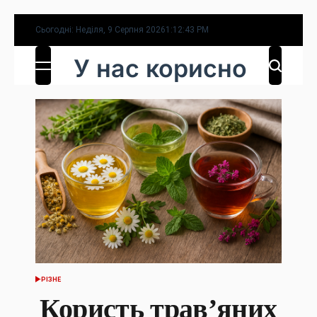
Перейти
Сьогодні: Неділя, 9 Серпня 2026
1
:
12
:
44
PM
до
У нас корисно
вмісту
РІЗНЕ
ОПУБЛІКУВАТИ
У
Користь трав’яних