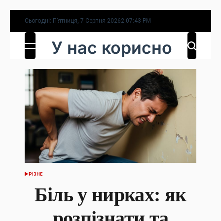
Перейти
Сьогодні: П’ятниця, 7 Серпня 2026
2
:
07
:
44
PM
до
У нас корисно
вмісту
РІЗНЕ
ОПУБЛІКУВАТИ
У
Біль у нирках: як
розпізнати та