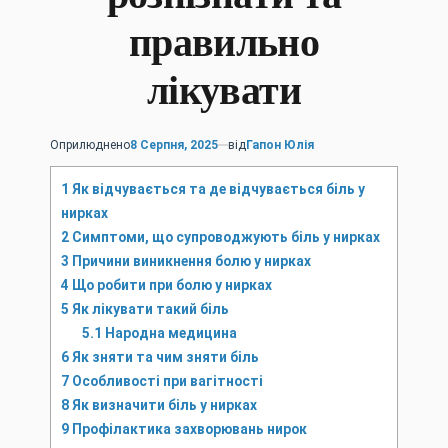
правильно
лікувати
Оприлюднено
8 Серпня, 2025
від
Гапон Юлія
1
Як відчувається та де відчувається біль у
нирках
2
Симптоми, що супроводжують біль у нирках
3
Причини виникнення болю у нирках
4
Що робити при болю у нирках
5
Як лікувати такий біль
5.1
Народна медицина
6
Як зняти та чим зняти біль
7
Особливості при вагітності
8
Як визначити біль у нирках
9
Профілактика захворювань нирок