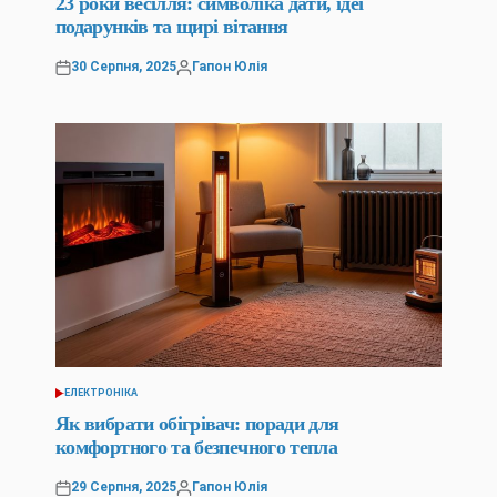
23 роки весілля: символіка дати, ідеї
подарунків та щирі вітання
30 Серпня, 2025
Гапон Юлія
Оприлюднено
Опубліковано
ЕЛЕКТРОНІКА
ОПУБЛІКУВАТИ
У
Як вибрати обігрівач: поради для
комфортного та безпечного тепла
29 Серпня, 2025
Гапон Юлія