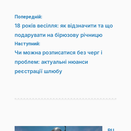
Навігація
Попередній:
записів
18 років весілля: як відзначити та що
подарувати на бірюзову річницю
Наступний:
Чи можна розписатися без черг і
проблем: актуальні нюанси
реєстрації шлюбу
PU